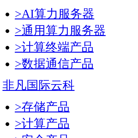
>AI算力服务器
>通用算力服务器
>计算终端产品
>数据通信产品
非凡国际云科
>存储产品
>计算产品