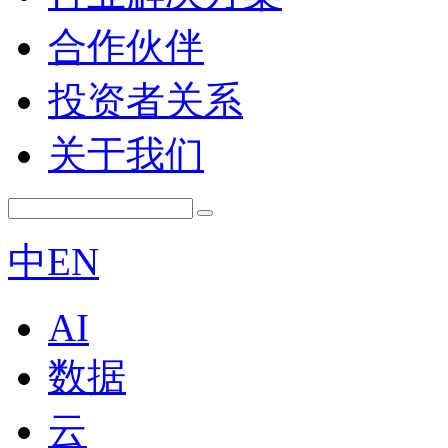
合作伙伴
投资者关系
关于我们
中
EN
AI
数据
云