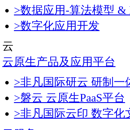
>数据应用-算法模型 & 
>数字化应用开发
云
云原生产品及应用平台
>非凡国际研云 研制
>磐云 云原生PaaS平台
>非凡国际云印 数字化