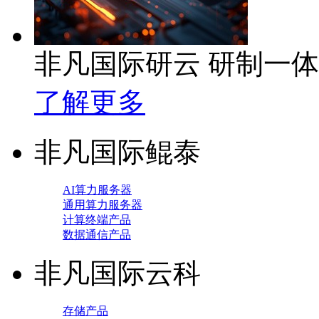
非凡国际研云 研制一
了解更多
非凡国际鲲泰
AI算力服务器
通用算力服务器
计算终端产品
数据通信产品
非凡国际云科
存储产品