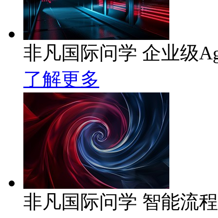
非凡国际问学 企业级Ag
了解更多
非凡国际问学 智能流