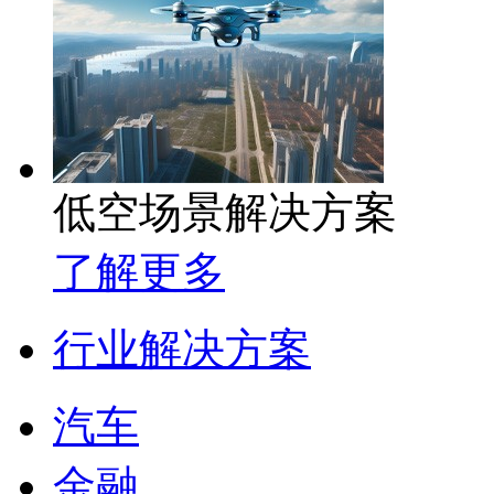
低空场景解决方案
了解更多
行业解决方案
汽车
金融