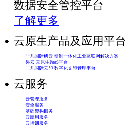
数据安全管控平台
了解更多
云原生产品及应用平台
非凡国际研云 研制一体化工业互联网解决方案
磐云 云原生PaaS平台
非凡国际云印 数字化文印管理平台
云服务
云管理服务
安全服务
基础架构服务
云应用服务
云培训服务