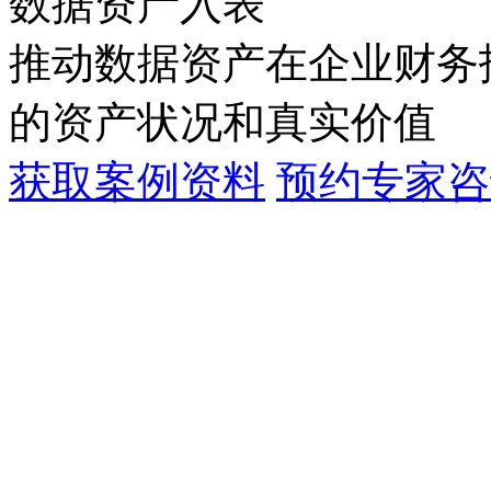
数据资产入表
推动数据资产在企业财务报
的资产状况和真实价值
获取案例资料
预约专家咨