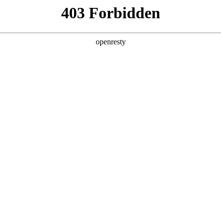
产品及服务
行业解决方案
合作伙伴
投资者关系
科技公司的长期深度合作，构建起覆盖企业数字化转型全产业链、全
的数字化产品技术镜像。